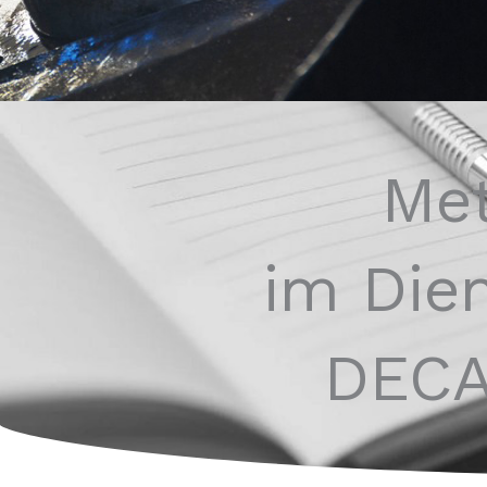
Met
im Die
DECA