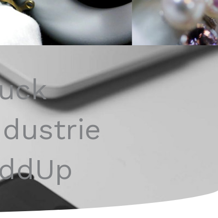
ruck
dustrie
AddUp