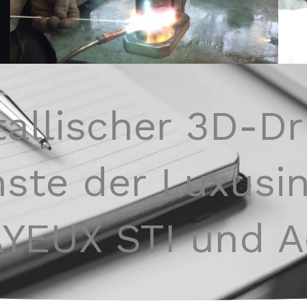
allischer 3D-D
nste der Luxusin
YEUX STI und 