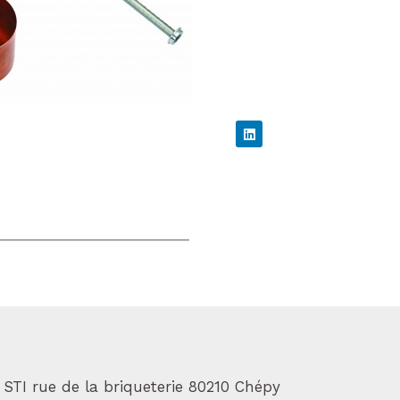
L
i
n
k
e
d
i
n
 STI rue de la briqueterie 80210 Chépy