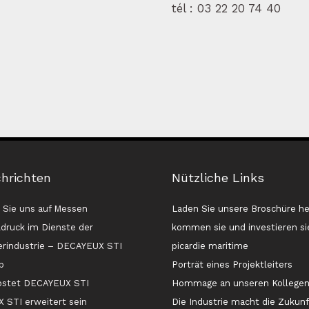
tél :
03 22 20 74 40
chrichten
Nützliche Links
Sie uns auf Messen
Laden Sie unsere Broschüre he
druck im Dienste der
kommen sie und investieren sie
erindustrie – DECAYEUX STI
picardie maritime
p
Porträt eines Projektleiters
ostet DECAYEUX STI
Hommage an unseren Kollege
STI erweitert sein
Die Industrie macht die Zukunf